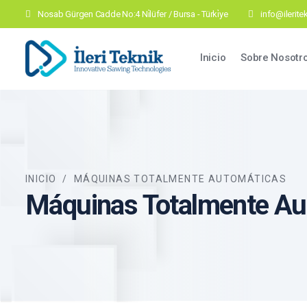
Nosab Gürgen Cadde No:4 Ni̇lüfer / Bursa - Türki̇ye
info@ilerit
Main navig
Inicio
Sobre Nosotr
INICIO
/
MÁQUINAS TOTALMENTE AUTOMÁTICAS
Máquinas Totalmente Au