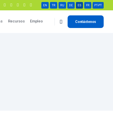
EN
TR
RU
DE
ES
FR
PT-PT
as
Recursos
Empleo
Contáctenos