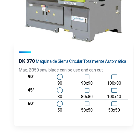
DK 370
Máquina de Sierra Circular Totalmente Automática
Max. Ø350 saw blade can be use and can cut
90°
90
90x90
100x80
45°
80
80x80
100x40
60°
50
50x50
50x50