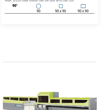
Max. Ø350 saw blade can be use and can cut
90°
90
90 x 90
90 x 90