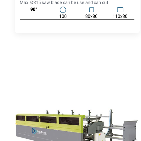
Max. Ø315 saw blade can be use and can cut
90°
100
80x80
110x80