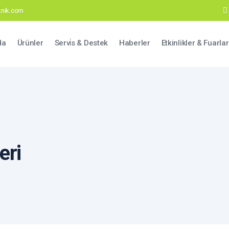
eknik.com
ation
da
Ürünler
Servi̇s & Destek
Haberler
Etkinlikler & Fuarlar
eri