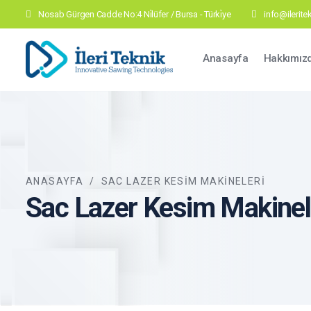
Nosab Gürgen Cadde No:4 Ni̇lüfer / Bursa - Türki̇ye
info@ilerit
Main navig
Anasayfa
Hakkımız
ANASAYFA
/
SAC LAZER KESIM MAKINELERI
Sac Lazer Kesim Makinel