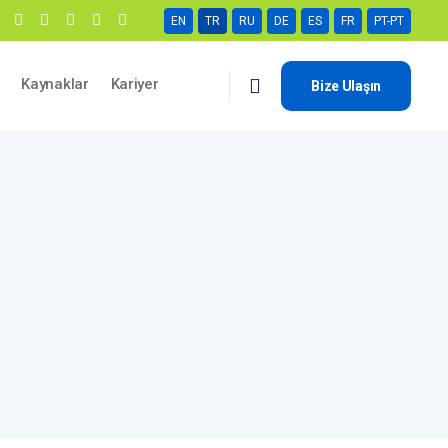
EN
TR
RU
DE
ES
FR
PT-PT
Kaynaklar
Kariyer
Bize Ulaşın