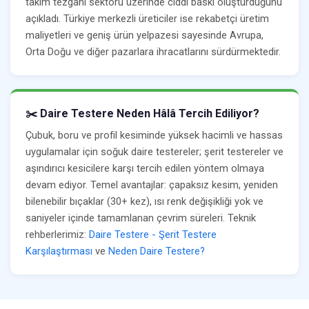
takım tezgâhı sektörü üzerinde ciddi baskı oluşturduğunu
açıkladı. Türkiye merkezli üreticiler ise rekabetçi üretim
maliyetleri ve geniş ürün yelpazesi sayesinde Avrupa,
Orta Doğu ve diğer pazarlara ihracatlarını sürdürmektedir.
✂️ Daire Testere Neden Hâlâ Tercih Ediliyor?
Çubuk, boru ve profil kesiminde yüksek hacimli ve hassas
uygulamalar için soğuk daire testereler; şerit testereler ve
aşındırıcı kesicilere karşı tercih edilen yöntem olmaya
devam ediyor. Temel avantajlar: çapaksız kesim, yeniden
bilenebilir bıçaklar (30+ kez), ısı renk değişikliği yok ve
saniyeler içinde tamamlanan çevrim süreleri. Teknik
rehberlerimiz:
Daire Testere - Şerit Testere
Karşılaştırması
ve
Neden Daire Testere?