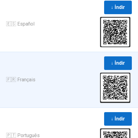
↓ İndir
🇪🇸 Español
↓ İndir
🇫🇷 Français
↓ İndir
🇵🇹 Português