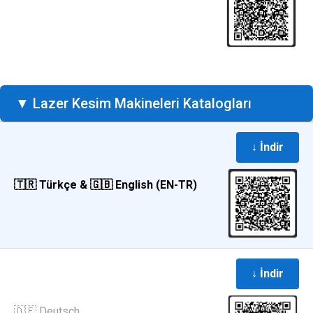
▼ Lazer Kesim Makineleri Katalogları
↓ İndir
🇹🇷 Türkçe & 🇬🇧 English (EN-TR)
↓ İndir
🇩🇪 Deutsch