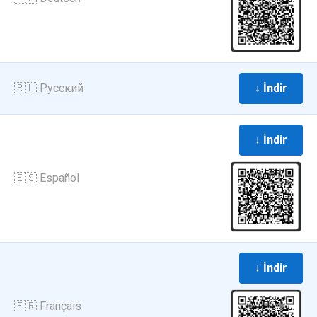
🇷🇺 Русский
↓ İndir
↓ İndir
🇪🇸 Español
↓ İndir
🇫🇷 Français